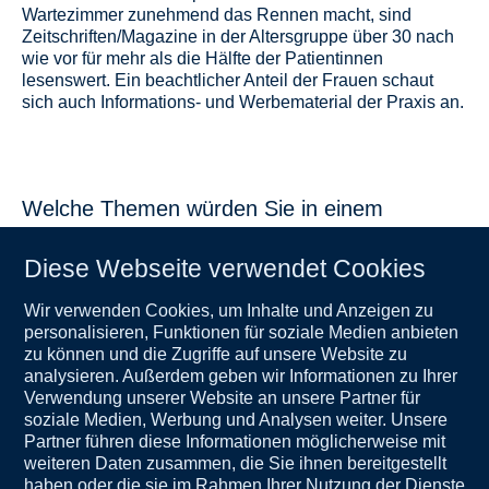
Wartezimmer zunehmend das Rennen macht, sind
Zeitschriften/Magazine in der Altersgruppe über 30 nach
wie vor für mehr als die Hälfte der Patientinnen
lesenswert. Ein beachtlicher Anteil der Frauen schaut
sich auch Informations- und Werbematerial der Praxis an.
Welche Themen würden Sie in einem
Wartezimmer-Magazin in Ihrer
gynäkologischen Praxis interessieren?*
Diese Webseite verwendet Cookies
Wenn es schon im Wartezimmer Informationsangebote
Wir verwenden Cookies, um Inhalte und Anzeigen zu
wie z. B. ein Wartezimmer-Magazin gäbe, was würden
personalisieren, Funktionen für soziale Medien anbieten
die Frauen besonders gerne lesen? Die Ergebnisse der
zu können und die Zugriffe auf unsere Website zu
Umfrage zeigen nicht nur die unterschiedlichen
analysieren. Außerdem geben wir Informationen zu Ihrer
Interessensschwerpunkte je nach Alter, sie geben auch
Verwendung unserer Website an unsere Partner für
einen Hinweis, welche Themen Gynäkolog*innen im
soziale Medien, Werbung und Analysen weiter. Unsere
persönlichen Gespräch aktiv adressieren könnten.
Partner führen diese Informationen möglicherweise mit
weiteren Daten zusammen, die Sie ihnen bereitgestellt
haben oder die sie im Rahmen Ihrer Nutzung der Dienste