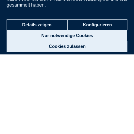
gesammelt haben.
*Mehrfachantworten waren möglich
Details zeigen
Konfigurieren
Nur notwendige Cookies
Cookies zulassen
Zurück zu allen Artikeln
nach
oben
Rechtliches
Impressum